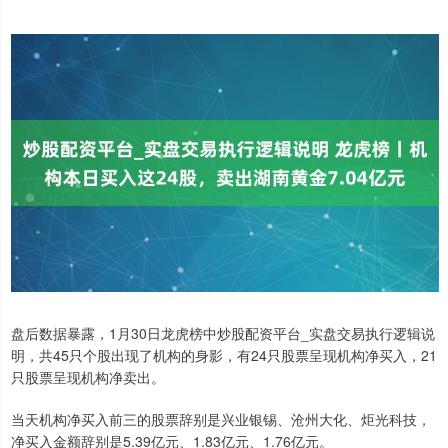
盘后数据暴露，1月30日龙虎榜中炒股配资平台_实盘交易执行逻辑说
明，共45只个股出现了机构的身影，有24只股票呈现机构净买入，21
只股票呈现机构净卖出。
当天机构净买入前三的股票辞别是兴业银锡、沧州大化、炬光科技，
净买入金额辞别是5.39亿元、1.83亿元、1.76亿元。