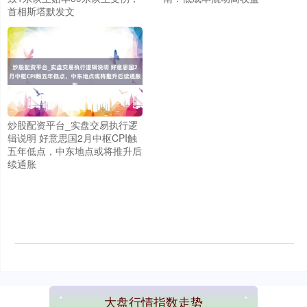
首相斯塔默发文
上证综指
3900.35
+21.92
+0.57%
炒股配资平台_实盘交易执行逻
辑说明 好意思国2月中枢CPI触
五年低点，中东地点或将推升后
续通胀
深证成指
14110.12
-34.08
-0.24%
大盘行情指数走势