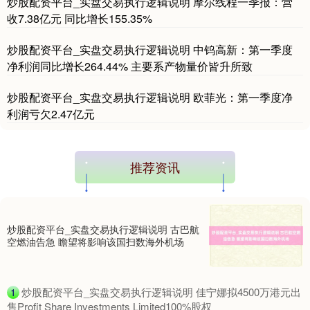
炒股配资平台_实盘交易执行逻辑说明 摩尔线程一季报：营
收7.38亿元 同比增长155.35%
国债指数
229.59
-0.00
0.00%
炒股配资平台_实盘交易执行逻辑说明 中钨高新：第一季度
净利润同比增长264.44% 主要系产物量价皆升所致
炒股配资平台_实盘交易执行逻辑说明 欧菲光：第一季度净
利润亏欠2.47亿元
推荐资讯
期指IC0
7730.00
-1.00
-0.01%
炒股配资平台_实盘交易执行逻辑说明 古巴航
空燃油告急 瞻望将影响该国扫数海外机场
​炒股配资平台_实盘交易执行逻辑说明 佳宁娜拟4500万港元出
1
售Profit Share Investments Limited100%股权