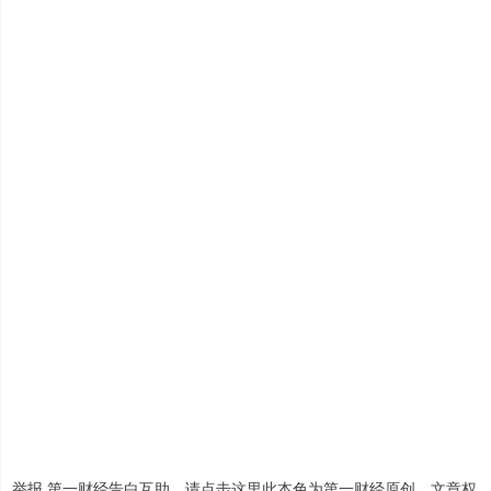
举报 第一财经告白互助，请点击这里此本色为第一财经原创，文章权