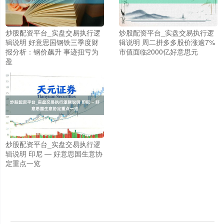
炒股配资平台_实盘交易执行逻
炒股配资平台_实盘交易执行逻
辑说明 好意思国钢铁三季度财
辑说明 周二拼多多股价涨逾7%
报分析：钢价飙升 事迹扭亏为
市值面临2000亿好意思元
盈
炒股配资平台_实盘交易执行逻
上证综指
3940.04
+39.68
+1.02%
辑说明 印尼 — 好意思国生意协
定重点一览