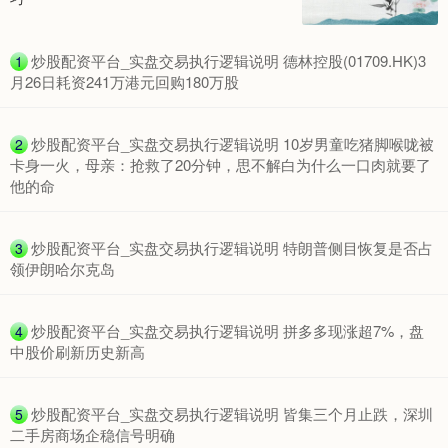
期指IC0
7877.80
+164.40
+2.13%
​炒股配资平台_实盘交易执行逻辑说明 德林控股(01709.HK)3
1
月26日耗资241万港元回购180万股
​炒股配资平台_实盘交易执行逻辑说明 10岁男童吃猪脚喉咙被
2
卡身一火，母亲：抢救了20分钟，思不解白为什么一口肉就要了
他的命
​炒股配资平台_实盘交易执行逻辑说明 特朗普侧目恢复是否占
3
上证综指
3940.04
+39.68
+1.02%
领伊朗哈尔克岛
​炒股配资平台_实盘交易执行逻辑说明 拼多多现涨超7%，盘
4
中股价刷新历史新高
​炒股配资平台_实盘交易执行逻辑说明 皆集三个月止跌，深圳
5
二手房商场企稳信号明确