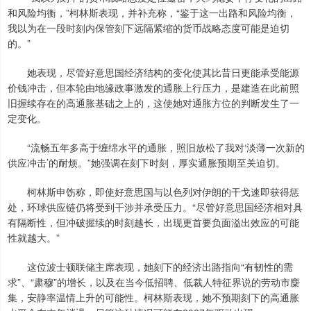
和风险均衡，”柯林斯表现，并补充称，“鉴于这一出路和风险均衡，
我以为在一段时刻内保管刻下远隔紧缩的货币战略态度可能是迫切
的。”
她表现，尽管好意思国经济结构的变化使其比昔日更能承受能源
价钱冲击，但本轮由地缘政事激发的通胀上行压力，是建造在此前照
旧握续存在的高通胀基础之上的，这使她对通胀方位的判断发生了一
定变化。
“流畅五年多高于缠绵水平的通胀，照旧放松了我对‘淡薄一次新的
供应冲击’的耐烦。”她强调在刻下时刻，厚实通胀预期至关迫切。
柯林斯申饬称，即使好意思国与以色列对伊朗的干戈速即获得惩
处，环球供应链仍将受到干涉并承受压力。“尽管好意思国经济相对具
有隔断性，但冲破握续的时刻越长，出现更首要负面溢出效应的可能
性就越大。”
这位波士顿联储主席表现，她刻下的经济出路指向“有韧性的需
求”、“肃穆”的增长，以及在当今低招聘、低裁人特征界说的劳动市麇
集，安静率温情上升的可能性。柯林斯表现，她不预期刻下的高通胀