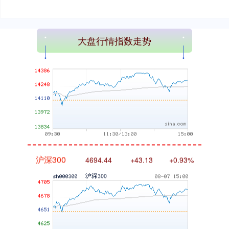
深证成指
14311.01
+200.89
+1.42%
大盘行情指数走势
沪深300
4694.44
+43.13
+0.93%