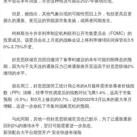
水平会在本年消退，尽管这种情况可能在2027年驱动出现。
但是，她指出，其他气象出现的可能性照旧上升，包括更高且更
握久的通胀、更厄运的劳能源市集发扬，或两者同期发生。
柯林斯当今并非利率制定机构联邦公开市集委员会（FOMC）的
投票成员。该委员会在上月底的战略会议上将利率缠绵区间保管在3.5
0%-3.75%不变。
好意思联储官员照旧撤消了春季时建议的本年可能归附降息的预
期，因为与干戈关连的通胀压力已将通胀推升至远高于好意思联储2%
缠绵的水平。
就在周三，好意思国劳工统计局公布的4月最终需求坐蓐者价钱指
数（PPI）清晰，经季节性调度后的指数环比飞腾1.4%，远高于市集
预期（0.5%）和3月上修后的0.7%，达到2022年3月以来的最大单月
增幅，这进一步放松了市集对战略宽松的预期。
与此同期，其他一些好意思联储官员也已默示，为了让通胀重新
回到2%的缠绵水平，翌日可能需要进一步加息。
新浪配合大平台期货开户 安全快捷有保险