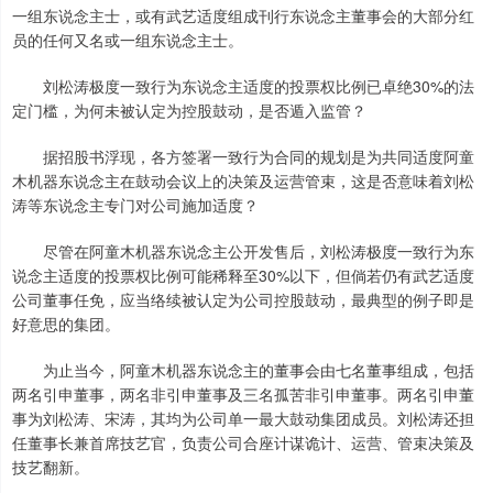
一组东说念主士，或有武艺适度组成刊行东说念主董事会的大部分红
员的任何又名或一组东说念主士。
刘松涛极度一致行为东说念主适度的投票权比例已卓绝30%的法
定门槛，为何未被认定为控股鼓动，是否遁入监管？
据招股书浮现，各方签署一致行为合同的规划是为共同适度阿童
木机器东说念主在鼓动会议上的决策及运营管束，这是否意味着刘松
涛等东说念主专门对公司施加适度？
尽管在阿童木机器东说念主公开发售后，刘松涛极度一致行为东
说念主适度的投票权比例可能稀释至30%以下，但倘若仍有武艺适度
公司董事任免，应当络续被认定为公司控股鼓动，最典型的例子即是
好意思的集团。
为止当今，阿童木机器东说念主的董事会由七名董事组成，包括
两名引申董事，两名非引申董事及三名孤苦非引申董事。两名引申董
事为刘松涛、宋涛，其均为公司单一最大鼓动集团成员。刘松涛还担
任董事长兼首席技艺官，负责公司合座计谋诡计、运营、管束决策及
技艺翻新。