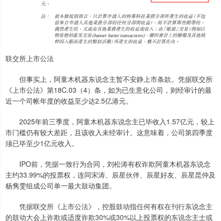
联交所上市公法
但事实上，阿童木机器东说念主暂不安静上市条款。凭据联交所
《上市公法》第18C.03（4）条，如为已生意化公司，则经审计的最
近一个司帐年度的收益至少达2.5亿港元。
2025年前三季度，阿童木机器东说念主已毕收入1.57亿元，较上
市门槛仍有较大差距，且该收入未经审计。这意味着，公司第四季度
须已毕至少1亿元收入。
IPO前，凭据一致行为合同，刘松涛有权诈欺阿童木机器东说念
主约33.99%的投票权，连同宋涛、辰星伙伴、辰星好友、辰星昆仲及
杨隽雯组成公司单一最大鼓动集团。
凭据联交所《上市公法》，控股鼓动指任何有权在刊行东说念主
的鼓动大会上诈欺或适度诈欺30%或30%以上投票权的东说念主士或