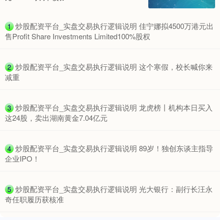
期指IC0
7877.80
+164.40
+2.13%
​炒股配资平台_实盘交易执行逻辑说明 佳宁娜拟4500万港元出
1
售Profit Share Investments Limited100%股权
​炒股配资平台_实盘交易执行逻辑说明 这个寒假，校长喊你来
2
减重
​炒股配资平台_实盘交易执行逻辑说明 龙虎榜丨机构本日买入
3
这24股，卖出湖南黄金7.04亿元
上证综指
3940.04
+39.68
+1.02%
​炒股配资平台_实盘交易执行逻辑说明 89岁！独创东谈主指导
4
企业IPO！
​炒股配资平台_实盘交易执行逻辑说明 光大银行：副行长汪永
5
奇任职履历获核准