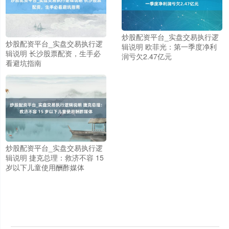
炒股配资平台_实盘交易执行逻
炒股配资平台_实盘交易执行逻
辑说明 欧菲光：第一季度净利
辑说明 长沙股票配资，生手必
润亏欠2.47亿元
看避坑指南
炒股配资平台_实盘交易执行逻
上证综指
3940.04
+39.68
+1.02%
辑说明 捷克总理：救济不容 15
岁以下儿童使用酬酢媒体