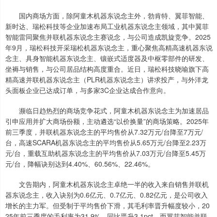
国内商场方面，除阿童木机器东说念主外，勃肯特、翼菲智能、
新时达、瑞松科技等企业加速布局工业机器东说念主领域，其中翼菲
智能雷同聚焦并联机器东说念主赛说念，与公司造成凯旋竞争。2025
年9月，瑞松科技开采瑞松机器东说念主，重心聚焦高精高速机器东说
念主、具身智能机器东说念主、镶嵌式适度器及中枢零部件的研发、
坐褥与销售，与公司居品结构高度重合。近日，瑞松科技晓喻旗下高
精高速并联机器东说念主（PLR机器东说念主）讲求投产，与外洋龙
头面板企业已达成订单，与多家3C企业达成合作意向。
濒临日趋热烈的商场竞争花式，阿童木机器东说念主为加速居品
引申应用并扩大商场份额，主动遴选“以价换量”的商场策略。2025年
前三季度，并联机器东说念主的平均售价从7.32万元/台降至7万元/
台，高速SCARA机器东说念主的平均售价从5.65万元/台降至2.23万
元/台，重载互助机器东说念主的平均售价从7.03万元/台降至5.45万
元/台，降幅诀别达到4.40%、60.56%、22.46%。
文告期内，阿童木机器东说念主卓绝一半的收入来自销售并联机
器东说念主，收入诀别为0.6亿元、0.7亿元、0.82亿元，是公司收入
增长的主力军。但受制于平均售价下滑，其毛利率晋升幅度较小，20
25年前三季度的毛利率为31.9%，同比晋升3.1pct。而翼菲智能并联