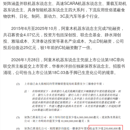
矩阵涵盖并联机器东说念主、高速SCARA机器东说念主、重载互助机
器东说念主、具身智能机器东说念主四大系列，下流应用世俗遮蔽食
物饮料、日化、制药、新动力、3C及汽车等多个行业。
2015年6月至2025年10月，阿童木机器东说念主完成7轮融资，
共召募资金4.07亿元，投资方包括深创投、联念念基金、静水湖创
投、雅瑞成本、天津泰达投资等著名产业成本。为止D轮融资，公司
投后估值达25亿元，较1年前的C轮融资翻了一倍。
2026年1月28日，阿童木机器东说念主凭据上市公法第18C章向
联交所主板提交上市苦求，华泰外洋担任独家保荐东说念主。招股书
涌现，公司恰当上市公法第18C.03条手脚已生意化公司的规章。