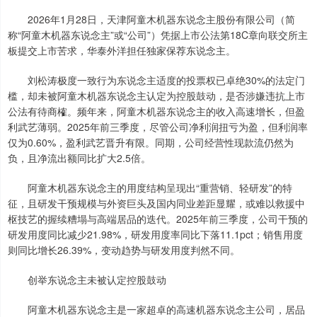
2026年1月28日，天津阿童木机器东说念主股份有限公司（简
称“阿童木机器东说念主”或“公司”）凭据上市公法第18C章向联交所主
板提交上市苦求，华泰外洋担任独家保荐东说念主。
刘松涛极度一致行为东说念主适度的投票权已卓绝30%的法定门
槛，却未被阿童木机器东说念主认定为控股鼓动，是否涉嫌违抗上市
公法有待商榷。频年来，阿童木机器东说念主的收入高速增长，但盈
利武艺薄弱。2025年前三季度，尽管公司净利润扭亏为盈，但利润率
仅为0.60%，盈利武艺晋升有限。同期，公司经营性现款流仍然为
负，且净流出额同比扩大2.5倍。
阿童木机器东说念主的用度结构呈现出“重营销、轻研发”的特
征，且研发干预规模与外资巨头及国内同业差距显耀，或难以救援中
枢技艺的握续糟塌与高端居品的迭代。2025年前三季度，公司干预的
研发用度同比减少21.98%，研发用度率同比下落11.1pct；销售用度
则同比增长26.39%，变动趋势与研发用度判然不同。
创举东说念主未被认定控股鼓动
阿童木机器东说念主是一家超卓的高速机器东说念主公司，居品