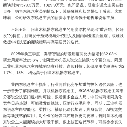
酬诀别为1579.3万元、1029.9万元。也即是说，研发东说念主员在数
目多于销售东说念主员的情况下，其薪酬总和却显耀低于后者。这意
味着，公司研发东说念主员的薪资水平彰着低于销售东说念主员。
不出丑出，阿童木机器东说念主的用度结构呈现出“重营销、轻研
发”的特征，且研发干预规模与外资巨头及国内同业差距显耀，或难以
救援中枢技艺的握续糟塌与高端居品的迭代。
2025年前三季度，翼菲智能的研发用度同比大幅增长62.03%，
研发用度率达25.6%，较阿童木机器东说念主跳跃15个百分点。同属
工业机器东说念主领域的华睿科技、迦智科技，其研发用度率诀别为2
1.7%、18%，均远高于阿童木机器东说念主。
业内东说念主士指出，行业同质化竞争加重与技艺迭代风险，进
一步晋升了解围难度。并联机器东说念主、SCARA机器东说念主等细
分赛说念技艺门槛相对可控，跟着更多企业入局，中低端商场同质化
竞争日趋热烈，可能激发价钱战，压缩行业毛利率。同期，工业机器
东说念主向智能化、柔性化、袖珍化迭代加速，具身智能、AI视觉交
融等新技艺的应用，对企业的研发武艺建议更高要求，若阿童木机器
东说念主未能握续加大研发干预、跟上技艺迭代节律，可能徐徐丧失