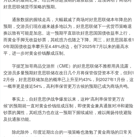
好意思联储货币策略的预期。
通胀数据的握续走高，大幅裁减了商场对好意思联储本年降息的
预期，交游员们现在越来越多地以为，好意思联储下一劣货币策略退
换以致有可能是加息。这一预期平直鼓吹好意思国国债收益率上行，
而黄金手脚无收益钞票，其眩惑力也随之下降。周三，好意思国基准1
0年期国债收益率攀升至4.48%傍边，创下2025年7月以来的最高水
平，进一步对黄金价钱酿成压制。
字据芝加哥商品交游所（CME）的好意思联储不雅察用具流露，
交游员多量预期好意思联储在改日几个月将保管假贷资本不变，但到1
2月份，好意思联储加息的概率已上升至约43%，到2027年1月份，这
一概率更是接近54%，高利率保管更万古候的预期已成为商场共鸣。
事实上，自好意思伊战争爆发以来，这种“高利率保管更万古
候”的预期就一直对黄金价钱组成压制，即便黄金兼具通胀对冲和避险
钞票的属性，其眩惑力也在这一预期下握续减轻，难以阐扬传统避险
及抗通胀功能。
除此除外，印度近期出台的一项策略也激勉了黄金商场的日常关