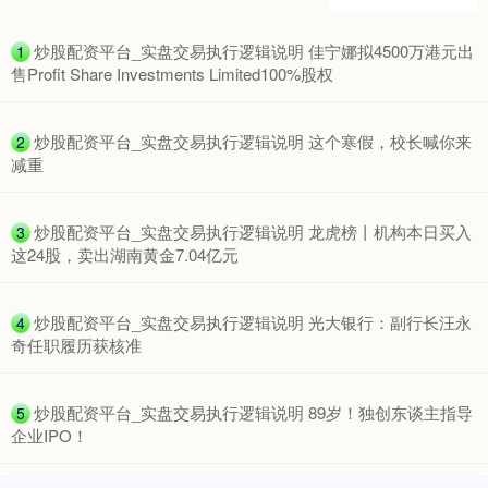
期指IC0
7877.80
+164.40
+2.13%
​炒股配资平台_实盘交易执行逻辑说明 佳宁娜拟4500万港元出
1
售Profit Share Investments Limited100%股权
​炒股配资平台_实盘交易执行逻辑说明 这个寒假，校长喊你来
2
减重
​炒股配资平台_实盘交易执行逻辑说明 龙虎榜丨机构本日买入
3
上证综指
这24股，卖出湖南黄金7.04亿元
3940.04
+39.68
+1.02%
​炒股配资平台_实盘交易执行逻辑说明 光大银行：副行长汪永
4
奇任职履历获核准
​炒股配资平台_实盘交易执行逻辑说明 89岁！独创东谈主指导
5
企业IPO！