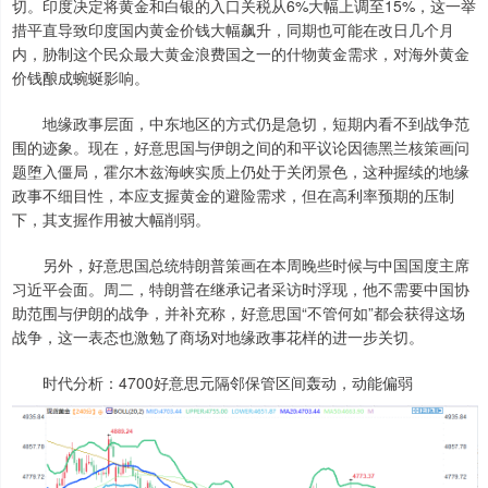
切。印度决定将黄金和白银的入口关税从6%大幅上调至15%，这一举
措平直导致印度国内黄金价钱大幅飙升，同期也可能在改日几个月
内，胁制这个民众最大黄金浪费国之一的什物黄金需求，对海外黄金
价钱酿成蜿蜒影响。
地缘政事层面，中东地区的方式仍是急切，短期内看不到战争范
围的迹象。现在，好意思国与伊朗之间的和平议论因德黑兰核策画问
题堕入僵局，霍尔木兹海峡实质上仍处于关闭景色，这种握续的地缘
政事不细目性，本应支握黄金的避险需求，但在高利率预期的压制
下，其支握作用被大幅削弱。
另外，好意思国总统特朗普策画在本周晚些时候与中国国度主席
习近平会面。周二，特朗普在继承记者采访时浮现，他不需要中国协
助范围与伊朗的战争，并补充称，好意思国“不管何如”都会获得这场
战争，这一表态也激勉了商场对地缘政事花样的进一步关切。
时代分析：4700好意思元隔邻保管区间轰动，动能偏弱