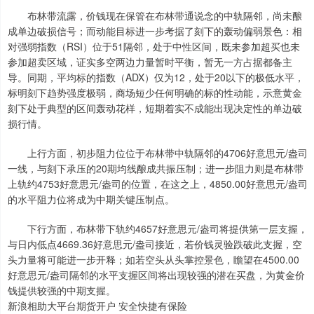
布林带流露，价钱现在保管在布林带通说念的中轨隔邻，尚未酿
成单边破损信号；而动能目标进一步考据了刻下的轰动偏弱景色：相
对强弱指数（RSI）位于51隔邻，处于中性区间，既未参加超买也未
参加超卖区域，证实多空两边力量暂时平衡，暂无一方占据都备主
导。同期，平均标的指数（ADX）仅为12，处于20以下的极低水平，
标明刻下趋势强度极弱，商场短少任何明确的标的性动能，示意黄金
刻下处于典型的区间轰动花样，短期着实不成能出现决定性的单边破
损行情。
上行方面，初步阻力位位于布林带中轨隔邻的4706好意思元/盎司
一线，与刻下承压的20期均线酿成共振压制；进一步阻力则是布林带
上轨约4753好意思元/盎司的位置，在这之上，4850.00好意思元/盎司
的水平阻力位将成为中期关键压制点。
下行方面，布林带下轨约4657好意思元/盎司将提供第一层支握，
与日内低点4669.36好意思元/盎司接近，若价钱灵验跌破此支握，空
头力量将可能进一步开释；如若空头从头掌控景色，瞻望在4500.00
好意思元/盎司隔邻的水平支握区间将出现较强的潜在买盘，为黄金价
钱提供较强的中期支握。
新浪相助大平台期货开户 安全快捷有保险