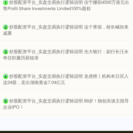
​炒股配资平台_实盘交易执行逻辑说明 佳宁娜拟4500万港元出
1
售Profit Share Investments Limited100%股权
​炒股配资平台_实盘交易执行逻辑说明 这个寒假，校长喊你来
2
减重
​炒股配资平台_实盘交易执行逻辑说明 光大银行：副行长汪永
3
奇任职履历获核准
上证综指
3878.43
+56.15
+1.47%
​炒股配资平台_实盘交易执行逻辑说明 龙虎榜丨机构本日买入
4
这24股，卖出湖南黄金7.04亿元
​炒股配资平台_实盘交易执行逻辑说明 89岁！独创东谈主指导
5
企业IPO！
深证成指
14144.20
+258.49
+1.86%