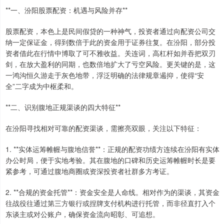
**一、汾阳股票配资：机遇与风险并存**
股票配资，本色上是民间假贷的一种神气，投资者通过向配资公司交
纳一定保证金，得到数倍于此的资金用于证券往复。在汾阳，部分投
资者借此在行情中博取了可不雅收益。关连词，高杠杆如并吞把双刃
剑，在放大盈利的同期，也数倍地扩大了亏空风险。更关键的是，这
一鸿沟恒久游走于灰色地带，浮泛明确的法律规章遏抑，使得“安
全”二字成为中枢柔和。
**二、识别腹地正规渠谈的四大特征**
在汾阳寻找相对可靠的配资渠谈，需擦亮双眼，关注以下特征：
1. **实体运筹帷幄与腹地信誉**：正规的配资功绩方连续在汾阳有实体
办公时局，便于实地考验。其在腹地的口碑和历史运筹帷幄时长是要
紧参考，可通过腹地商圈或资深投资者社群多方考证。
2. **合规的资金托管**：资金安全是人命线。相对作为的渠谈，其资金
往战役往通过第三方银行或捏牌支付机构进行托管，而非径直打入个
东谈主或对公账户，确保资金流向昭彰、可追想。