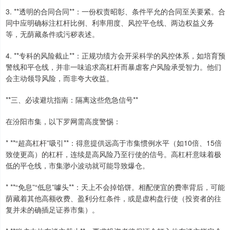
3. **透明的合同合同**：一份权责昭彰、条件平允的合同至关要紧。合
同中应明确标注杠杆比例、利率用度、风控平仓线、两边权益义务
等，无荫藏条件或污秽表述。
4. **专科的风险截止**：正规功绩方会开采科学的风控体系，如培育预
警线和平仓线，并非一味追求高杠杆而暴虐客户风险承受智力。他们
会主动领导风险，而非夸大收益。
**三、必读避坑指南：隔离这些危急信号**
在汾阳市集，以下罗网需高度警惕：
* **“超高杠杆”吸引**：得意提供远高于市集惯例水平（如10倍、15倍
致使更高）的杠杆，连续是高风险乃至行使的信号。高杠杆意味着极
低的平仓线，市集渺小波动就可能导致爆仓。
* **“免息”“低息”噱头**：天上不会掉馅饼。相配便宜的费率背后，可能
荫藏着其他高额收费、盈利分红条件，或是虚构盘行使（投资者的往
复并未的确插足证券市集）。