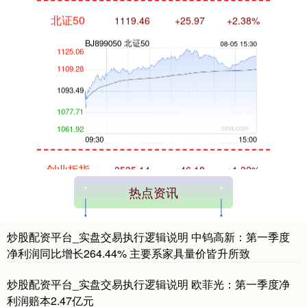
北证50
1119.46
+25.97
+2.38%
创业板指
3535.14
+46.18
+1.32%
热点资讯
炒股配资平台_实盘交易执行逻辑说明 中钨高新：第一季度
净利润同比增长264.44% 主要系家具量价皆升所致
炒股配资平台_实盘交易执行逻辑说明 欧菲光：第一季度净
利润赔本2.47亿元
基金指数
7231.43
+17.87
+0.25%