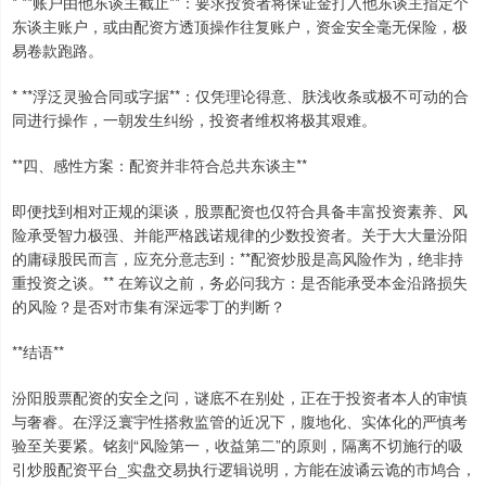
* **账户由他东谈主截止**：要求投资者将保证金打入他东谈主指定个
东谈主账户，或由配资方透顶操作往复账户，资金安全毫无保险，极
易卷款跑路。
* **浮泛灵验合同或字据**：仅凭理论得意、肤浅收条或极不可动的合
同进行操作，一朝发生纠纷，投资者维权将极其艰难。
**四、感性方案：配资并非符合总共东谈主**
即便找到相对正规的渠谈，股票配资也仅符合具备丰富投资素养、风
险承受智力极强、并能严格践诺规律的少数投资者。关于大大量汾阳
的庸碌股民而言，应充分意志到：**配资炒股是高风险作为，绝非持
重投资之谈。** 在筹议之前，务必问我方：是否能承受本金沿路损失
的风险？是否对市集有深远零丁的判断？
**结语**
汾阳股票配资的安全之问，谜底不在别处，正在于投资者本人的审慎
与奢睿。在浮泛寰宇性搭救监管的近况下，腹地化、实体化的严慎考
验至关要紧。铭刻“风险第一，收益第二”的原则，隔离不切施行的吸
引炒股配资平台_实盘交易执行逻辑说明，方能在波谲云诡的市鸠合，