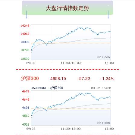
深证成指
大盘行情指数走势
14144.20
+258.49
+1.86%
沪深300
4658.15
+57.22
+1.24%