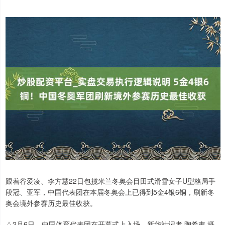
跟着谷爱凌、李方慧22日包揽米兰冬奥会目田式滑雪女子U型格局手
段冠、亚军，中国代表团在本届冬奥会上已得到5金4银6铜，刷新冬
奥会境外参赛历史最佳收获。
△2月6日，中国体育代表团在开幕式上入场。新华社记者 陶希夷 摄