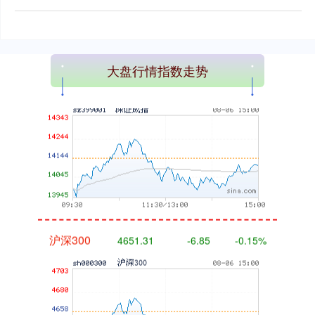
大盘行情指数走势
深证成指
14110.12
-34.08
-0.24%
沪深300
4651.31
-6.85
-0.15%