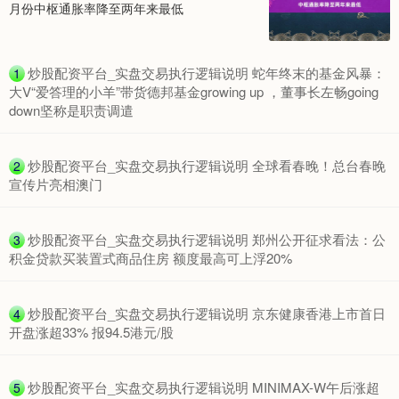
月份中枢通胀率降至两年来最低
期指IC0
7730.00
-1.00
-0.01%
​炒股配资平台_实盘交易执行逻辑说明 蛇年终末的基金风暴：
1
大V“爱答理的小羊”带货德邦基金growing up ，董事长左畅going
down坚称是职责调遣
​炒股配资平台_实盘交易执行逻辑说明 全球看春晚！总台春晚
2
宣传片亮相澳门
​炒股配资平台_实盘交易执行逻辑说明 郑州公开征求看法：公
3
积金贷款买装置式商品住房 额度最高可上浮20%
上证综指
3900.35
+21.92
+0.57%
​炒股配资平台_实盘交易执行逻辑说明 京东健康香港上市首日
4
开盘涨超33% 报94.5港元/股
​炒股配资平台_实盘交易执行逻辑说明 MINIMAX-W午后涨超
5