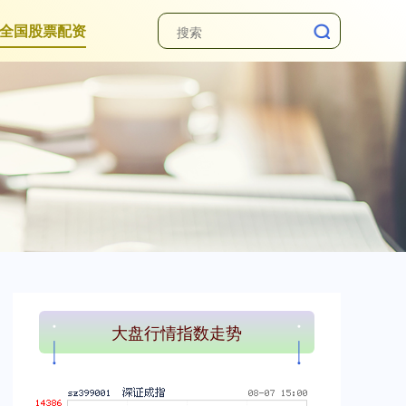
全国股票配资
上证综指
3940.04
+39.68
+1.02%
大盘行情指数走势
深证成指
14311.01
+200.89
+1.42%