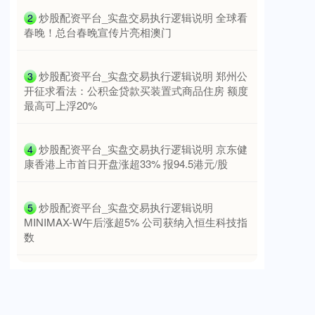
​炒股配资平台_实盘交易执行逻辑说明 全球看
2
春晚！总台春晚宣传片亮相澳门
上证综指
3940.04
+39.68
+1.02%
​炒股配资平台_实盘交易执行逻辑说明 郑州公
3
开征求看法：公积金贷款买装置式商品住房 额度
最高可上浮20%
​炒股配资平台_实盘交易执行逻辑说明 京东健
4
康香港上市首日开盘涨超33% 报94.5港元/股
​炒股配资平台_实盘交易执行逻辑说明
5
MINIMAX-W午后涨超5% 公司获纳入恒生科技指
深证成指
14311.01
+200.89
+1.42%
数