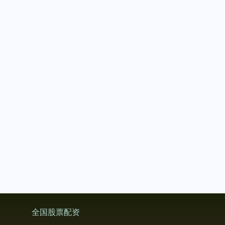
创业板指
3563.12
+47.56
+1.35%
基金指数
7242.10
+12.30
+0.17%
全国股票配资