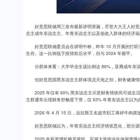
好意思联储周三发布最新讲明泄漏，尽管大大王人好意思
念主成年东说念主、年青东说念主以及低收入群体的经济福
好意思联储委员会在讲明中称，昨年 10 月开展的打听泄
生存。这一比例低于疫情前后水平，但与 2024 年握平。
分群体来看：大学毕业生该比例达 86%，亚裔成年东说念主
但好意思国黑东说念主群体境况天地之别，财务健康情
2025 年仅有 60% 黑东说念主示意财务情状尚可或生活鼓胀
主群通常出现财务舒畅度下滑，仅 63% 年青东说念主以
2026 年 4 月 15 日，达拉斯又名超市职工将碎牛肉
好意思联储以为，年青东说念主经济情状恶化，部分源
2025 年薪资增长极其疲软，应届大学毕业生休闲率慢步