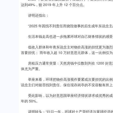
达到49%，较 2019 年上升 12 个百分点。
讲明还指出：
“2025 年因找不到责任而烧毁做事的后生成年东说念主占比
生活本钱走高也进一步拖累环球对自己财务情状的感受
低收入群体和年青东说念主对物价高涨的担忧更为激烈： 年
首要担忧； 而年收入超 10 万好意思元群体，这一比例仅为 
房租压力通常突显：天然房钱中位数剖判在 1200 好意思
体尤为严重。
举座来看，环球把物价高涨视作要紧或次要担忧的比例基
说念主们对能否找到责任、保住现存岗亭的不安容貌有所上
受此影响，以为好意思国举座经济情状讲求或优秀的成年东说念主
年的 50%。
讲明转头：“往日一年，环球对土产货经济与寰球经济的正面