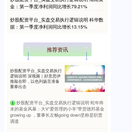
金：第一季度净利润同比增长79.21%
炒股配资平台_实盘交易执行逻辑说明 科华数
据：第一季度净利润同比增长13.15%
国债指数
229.69
+0.10
+0.04%
推荐资讯
炒股配资平台_实盘交易执行
逻辑说明 深视频｜好意思伊
推敲在即，以色列扬言准备
重拳出击
期指IC0
7877.80
+164.40
+2.13%
​炒股配资平台_实盘交易执行逻辑说明 蛇年终
1
末的基金风暴：大V“爱答理的小羊”带货德邦基金
growing up ，董事长左畅going down坚称是职责
调遣